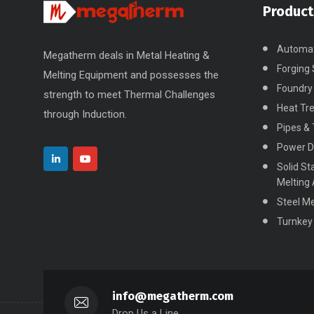
Product
Automat
Megatherm deals in Metal Heating &
Forging
Melting Equipment and possesses the
Foundry
strength to meet Thermal Challenges
Heat Tre
through Induction.
Pipes & 
Power D
Solid St
Melting
Steel M
Turnkey 
info@megatherm.com
Drop Us a Line