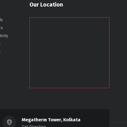
Our Location
Us
rs
ivity
s
t
Megatherm Tower, Kolkata
Get Direction