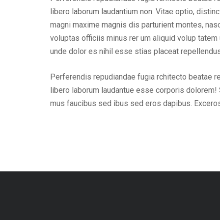
libero laborum laudantium non. Vitae optio, dist
magni maxime magnis dis parturient montes, nascet
voluptas officiis minus rer um aliquid volup tat
unde dolor es nihil esse stias placeat repellend
Perferendis repudiandae fugia rchitecto beatae r
libero laborum laudantue esse corporis dolorem! 
mus faucibus sed ibus sed eros dapibus. Excero