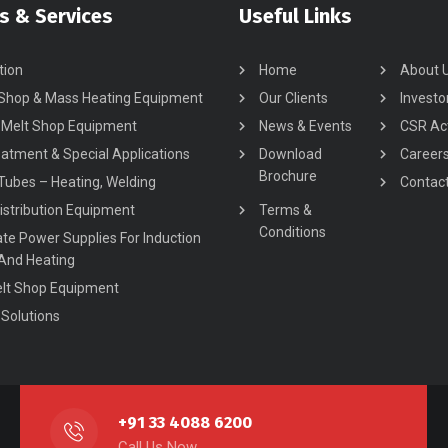
s & Services
Useful Links
ion
Home
About 
 Shop & Mass Heating Equipment
Our Clients
Investo
 Melt Shop Equipment
News & Events
CSR Act
atment & Special Applications
Download
Career
Brochure
Tubes – Heating, Welding
Contac
istribution Equipment
Terms &
Conditions
ate Power Supplies For Induction
 And Heating
elt Shop Equipment
Solutions
+91 33 4088 6200
Call Us Now