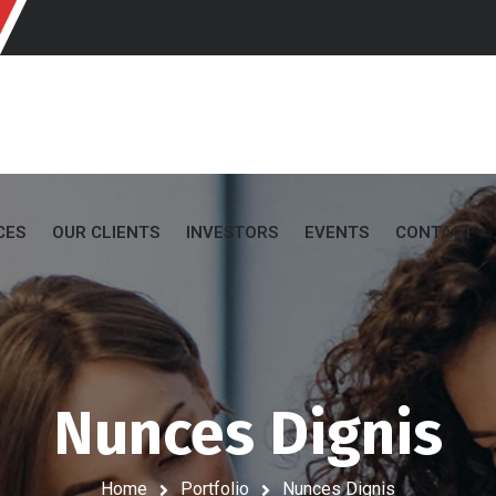
CES
OUR CLIENTS
INVESTORS
EVENTS
CONTACT
Nunces Dignis
Home
Portfolio
Nunces Dignis