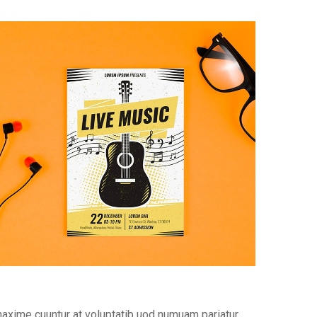
maxime cuuntur at voluptatib uod numuam pariatur