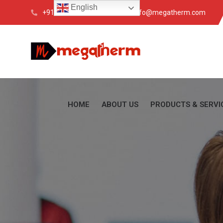
English
+91 033 4088 6200
info@megatherm.com
HOME
ABOUT US
PRODUCTS & SERVI