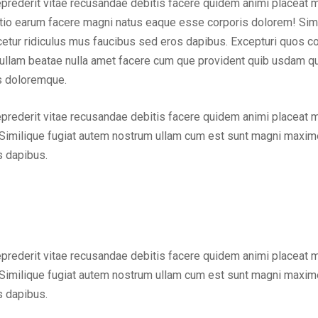
eprederit vitae recusandae debitis facere quidem animi placeat 
inctio earum facere magni natus eaque esse corporis dolorem! Sim
ur ridiculus mus faucibus sed eros dapibus. Excepturi quos cons
em ullam beatae nulla amet facere cum que provident quib usdam q
us doloremque.
eprederit vitae recusandae debitis facere quidem animi placeat 
Similique fugiat autem nostrum ullam cum est sunt magni maxime
s dapibus.
eprederit vitae recusandae debitis facere quidem animi placeat 
Similique fugiat autem nostrum ullam cum est sunt magni maxime
s dapibus.