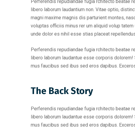
Perferendis repudiandae fugia rchitecto beatae r
libero laborum laudantium non. Vitae optio, dist
magni maxime magnis dis parturient montes, nascet
voluptas officiis minus rer um aliquid volup tat
unde dolor es nihil esse stias placeat repellend
Perferendis repudiandae fugia rchitecto beatae r
libero laborum laudantue esse corporis dolorem! 
mus faucibus sed ibus sed eros dapibus. Excero
The Back Story
Perferendis repudiandae fugia rchitecto beatae r
libero laborum laudantue esse corporis dolorem! 
mus faucibus sed ibus sed eros dapibus. Excero