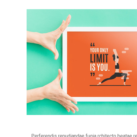
Perferendis repudiandae fugia rchitecto beatae r