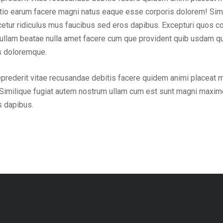
inctio earum facere magni natus eaque esse corporis dolorem! Sim
ur ridiculus mus faucibus sed eros dapibus. Excepturi quos cons
em ullam beatae nulla amet facere cum que provident quib usdam q
us doloremque.
eprederit vitae recusandae debitis facere quidem animi placeat 
Similique fugiat autem nostrum ullam cum est sunt magni maxime
s dapibus.